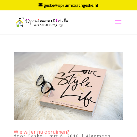
geske@opruimcoachgeske.nl
Wie wil er nu opruimen?
door
Geske
|
mrt 6, 2018
|
Algemeen