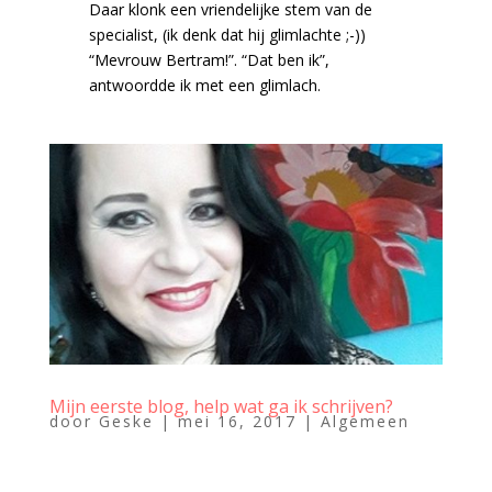
Daar klonk een vriendelijke stem van de
specialist, (ik denk dat hij glimlachte ;-))
“Mevrouw Bertram!”. “Dat ben ik”,
antwoordde ik met een glimlach.
Mijn eerste blog, help wat ga ik schrijven?
door
Geske
|
mei 16, 2017
|
Algemeen