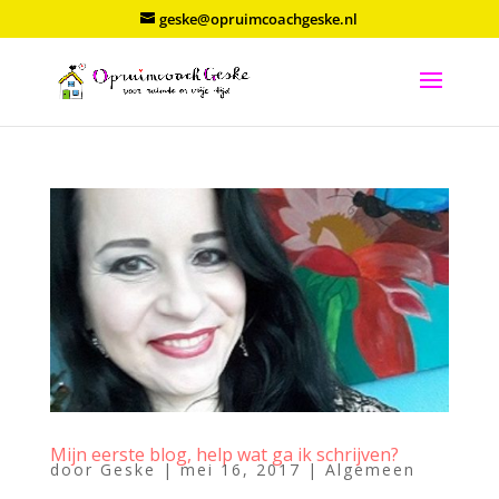
geske@opruimcoachgeske.nl
Mijn eerste blog, help wat ga ik schrijven?
door
Geske
|
mei 16, 2017
|
Algemeen